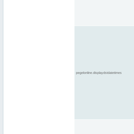
pegelonline.displaydstdatetimes