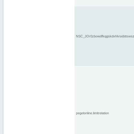
NSC_JOr0zbowdfkqgskdxhlvsebttsws
pegelonline.limitrelation