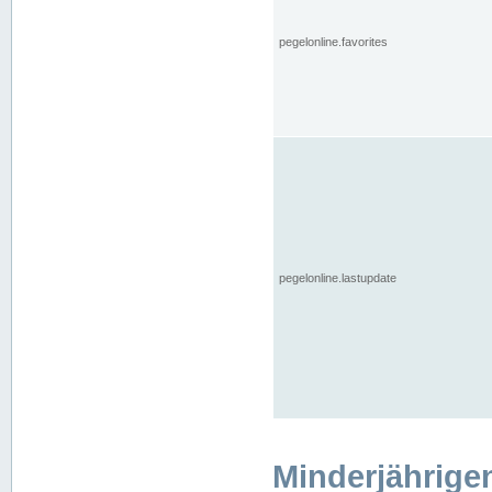
pegelonline.favorites
pegelonline.lastupdate
Minderjährige