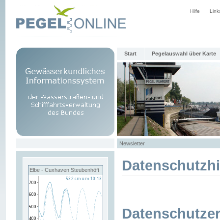
Hilfe
Link
Start
Pegelauswahl über Karte
Newsletter
Datenschutzh
Elbe - Cuxhaven Steubenhöft
Datenschutzer