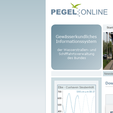
Start
Newsle
Dow
Elbe - Cuxhaven Steubenhöft