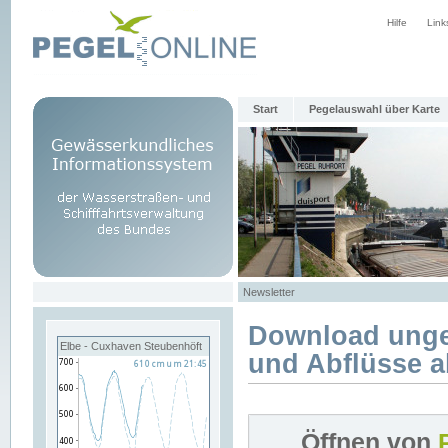
Hilfe
Link
Start
Pegelauswahl über Karte
Newsletter
Download unge
Elbe - Cuxhaven Steubenhöft
und Abflüsse a
Öffnen von