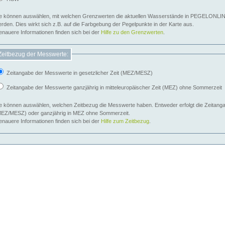
e können auswählen, mit welchen Grenzwerten die aktuellen Wasserstände in PEGELONLIN
werden. Dies wirkt sich z.B. auf die Farbgebung der Pegelpunkte in der Karte aus.
nauere Informationen finden sich bei der
Hilfe zu den Grenzwerten
.
Zeitbezug der Messwerte:
Zeitangabe der Messwerte in gesetzlicher Zeit (MEZ/MESZ)
Zeitangabe der Messwerte ganzjährig in mitteleuropäischer Zeit (MEZ) ohne Sommerzeit
e können auswählen, welchen Zeitbezug die Messwerte haben. Entweder erfolgt die Zeitangab
EZ/MESZ) oder ganzjährig in MEZ ohne Sommerzeit.
nauere Informationen finden sich bei der
Hilfe zum Zeitbezug
.