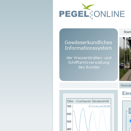
Start
Newsle
Ein
Elbe - Cuxhaven Steubenhöft