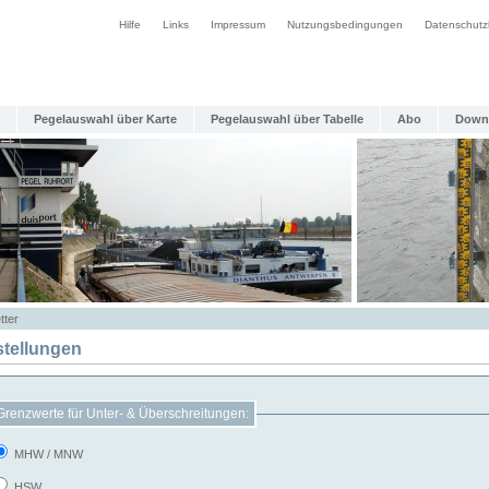
Hilfe
Links
Impressum
Nutzungsbedingungen
Datenschutz
Pegelauswahl über Karte
Pegelauswahl über Tabelle
Abo
Down
tter
stellungen
Grenzwerte für Unter- & Überschreitungen:
MHW / MNW
HSW