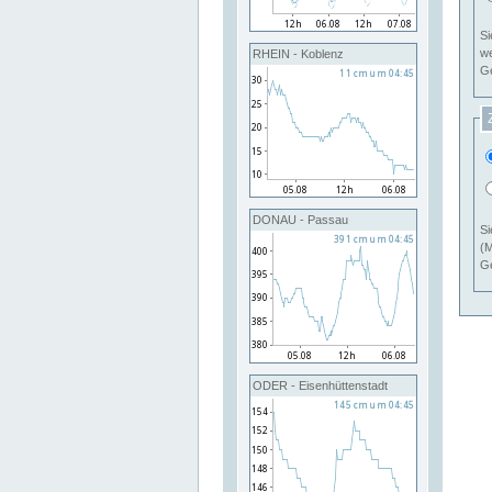
Si
RHEIN - Koblenz
Ge
DONAU - Passau
Si
(M
Ge
ODER - Eisenhüttenstadt