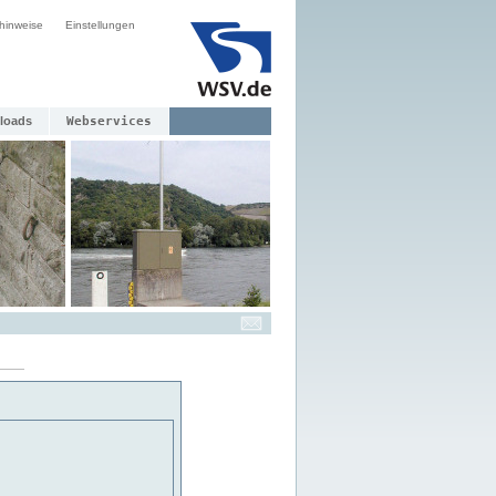
hinweise
Einstellungen
loads
Webservices