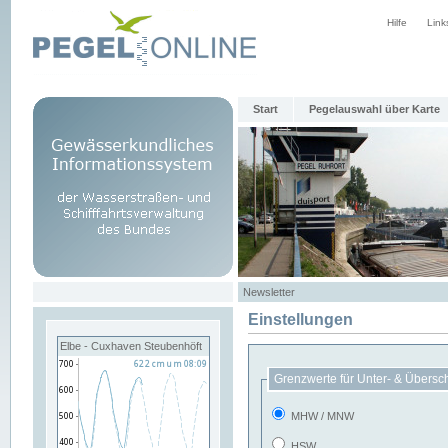
Hilfe
Link
Start
Pegelauswahl über Karte
Newsletter
Einstellungen
Elbe - Cuxhaven Steubenhöft
Grenzwerte für Unter- & Übersc
MHW / MNW
HSW