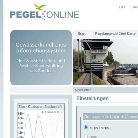
Hilfe
Link
Start
Pegelauswahl über Karte
Newsletter
Einstellungen
Elbe - Cuxhaven Steubenhöft
Grenzwerte für Unter- & Übersc
MHW / MNW
HSW