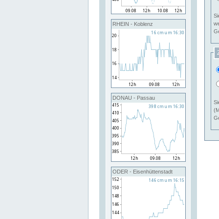
Si
RHEIN - Koblenz
Ge
DONAU - Passau
Si
(M
Ge
ODER - Eisenhüttenstadt