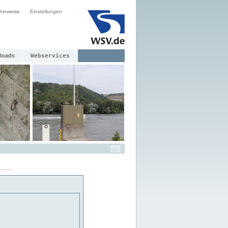
hinweise
Einstellungen
loads
Webservices