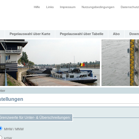
Hilfe
Links
Impressum
Nutzungsbedingungen
Datenschutz
Pegelauswahl über Karte
Pegelauswahl über Tabelle
Abo
Down
tter
stellungen
Grenzwerte für Unter- & Überschreitungen:
MHW / MNW
HSW