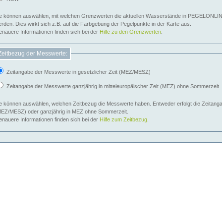
e können auswählen, mit welchen Grenzwerten die aktuellen Wasserstände in PEGELONLIN
werden. Dies wirkt sich z.B. auf die Farbgebung der Pegelpunkte in der Karte aus.
nauere Informationen finden sich bei der
Hilfe zu den Grenzwerten
.
Zeitbezug der Messwerte:
Zeitangabe der Messwerte in gesetzlicher Zeit (MEZ/MESZ)
Zeitangabe der Messwerte ganzjährig in mitteleuropäischer Zeit (MEZ) ohne Sommerzeit
e können auswählen, welchen Zeitbezug die Messwerte haben. Entweder erfolgt die Zeitangab
EZ/MESZ) oder ganzjährig in MEZ ohne Sommerzeit.
nauere Informationen finden sich bei der
Hilfe zum Zeitbezug
.