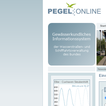
Start
Newsle
Ein
Elbe - Cuxhaven Steubenhöft