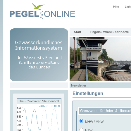
Hilfe
Link
Start
Pegelauswahl über Karte
Newsletter
Einstellungen
Elbe - Cuxhaven Steubenhöft
Grenzwerte für Unter- & Übersc
MHW / MNW
HSW