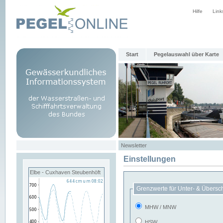
Hilfe
Link
Start
Pegelauswahl über Karte
Newsletter
Einstellungen
Elbe - Cuxhaven Steubenhöft
Grenzwerte für Unter- & Übersc
MHW / MNW
HSW