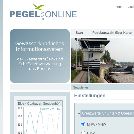
Hilfe
Link
Start
Pegelauswahl über Karte
Newsletter
Einstellungen
Elbe - Cuxhaven Steubenhöft
Grenzwerte für Unter- & Übersc
MHW / MNW
HSW