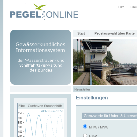
Hilfe
Link
Start
Pegelauswahl über Karte
Newsletter
Einstellungen
Elbe - Cuxhaven Steubenhöft
Grenzwerte für Unter- & Übersc
MHW / MNW
HSW