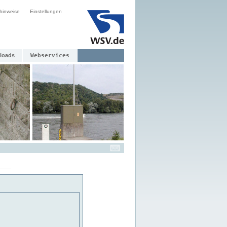
hinweise
Einstellungen
loads
Webservices