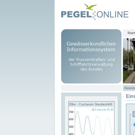
Start
Newsle
Ein
Elbe - Cuxhaven Steubenhöft