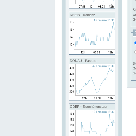
Si
RHEIN - Koblenz
Ge
DONAU - Passau
Si
(M
Ge
ODER - Eisenhüttenstadt