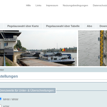
Hilfe
Links
Impressum
Nutzungsbedingungen
Datenschutz
Pegelauswahl über Karte
Pegelauswahl über Tabelle
Abo
Down
tter
stellungen
Grenzwerte für Unter- & Überschreitungen:
MHW / MNW
HSW