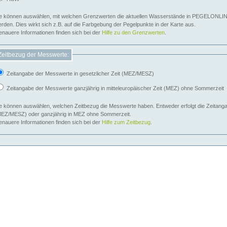
e können auswählen, mit welchen Grenzwerten die aktuellen Wasserstände in PEGELONLIN
werden. Dies wirkt sich z.B. auf die Farbgebung der Pegelpunkte in der Karte aus.
nauere Informationen finden sich bei der
Hilfe zu den Grenzwerten
.
Zeitbezug der Messwerte:
Zeitangabe der Messwerte in gesetzlicher Zeit (MEZ/MESZ)
Zeitangabe der Messwerte ganzjährig in mitteleuropäischer Zeit (MEZ) ohne Sommerzeit
e können auswählen, welchen Zeitbezug die Messwerte haben. Entweder erfolgt die Zeitangab
EZ/MESZ) oder ganzjährig in MEZ ohne Sommerzeit.
nauere Informationen finden sich bei der
Hilfe zum Zeitbezug
.