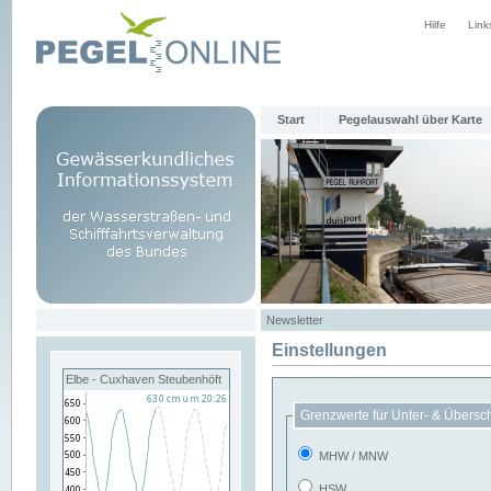
Hilfe
Link
Start
Pegelauswahl über Karte
Newsletter
Einstellungen
Elbe - Cuxhaven Steubenhöft
Grenzwerte für Unter- & Übersc
MHW / MNW
HSW