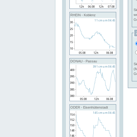
Si
RHEIN - Koblenz
Ge
DONAU - Passau
Si
(M
Ge
ODER - Eisenhüttenstadt