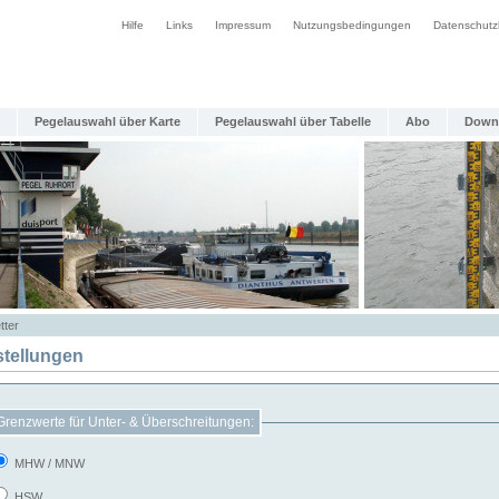
Hilfe
Links
Impressum
Nutzungsbedingungen
Datenschutz
Pegelauswahl über Karte
Pegelauswahl über Tabelle
Abo
Down
tter
stellungen
Grenzwerte für Unter- & Überschreitungen:
MHW / MNW
HSW