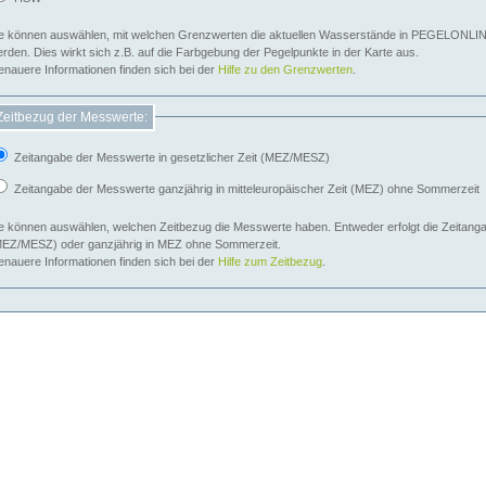
e können auswählen, mit welchen Grenzwerten die aktuellen Wasserstände in PEGELONLIN
werden. Dies wirkt sich z.B. auf die Farbgebung der Pegelpunkte in der Karte aus.
nauere Informationen finden sich bei der
Hilfe zu den Grenzwerten
.
Zeitbezug der Messwerte:
Zeitangabe der Messwerte in gesetzlicher Zeit (MEZ/MESZ)
Zeitangabe der Messwerte ganzjährig in mitteleuropäischer Zeit (MEZ) ohne Sommerzeit
e können auswählen, welchen Zeitbezug die Messwerte haben. Entweder erfolgt die Zeitangab
EZ/MESZ) oder ganzjährig in MEZ ohne Sommerzeit.
nauere Informationen finden sich bei der
Hilfe zum Zeitbezug
.