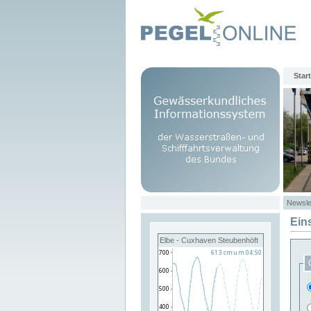
Start
Newsle
Ein
Elbe - Cuxhaven Steubenhöft