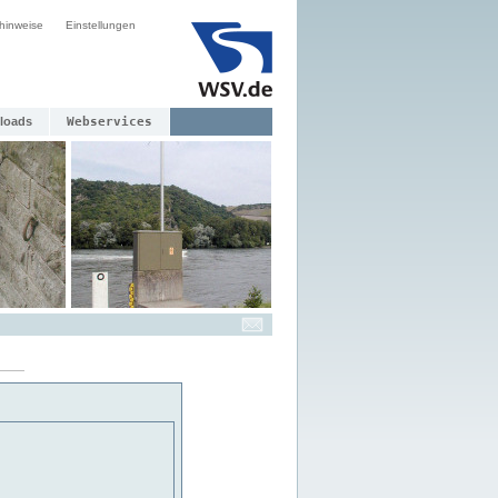
hinweise
Einstellungen
loads
Webservices