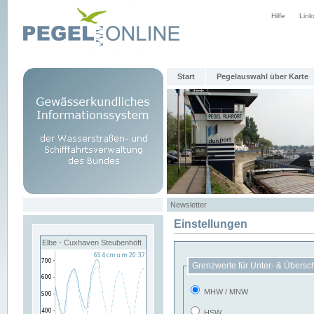
Hilfe
Link
Start
Pegelauswahl über Karte
Newsletter
Einstellungen
Elbe - Cuxhaven Steubenhöft
Grenzwerte für Unter- & Übersc
MHW / MNW
HSW