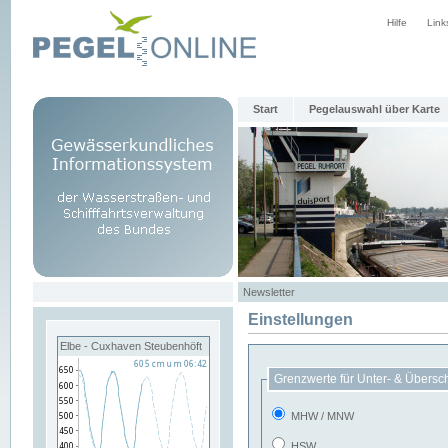
Hilfe
Link
Start
Pegelauswahl über Karte
Newsletter
Einstellungen
Elbe - Cuxhaven Steubenhöft
Grenzwerte für Unter- & Übersc
MHW / MNW
HSW