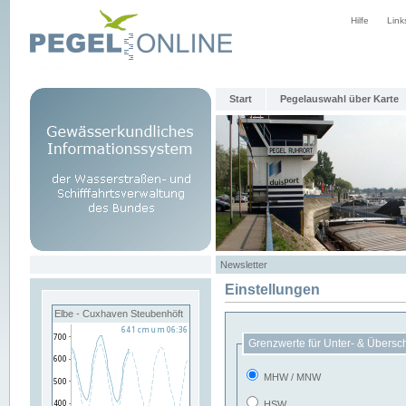
Hilfe
Link
Start
Pegelauswahl über Karte
Newsletter
Einstellungen
Elbe - Cuxhaven Steubenhöft
Grenzwerte für Unter- & Übersc
MHW / MNW
HSW