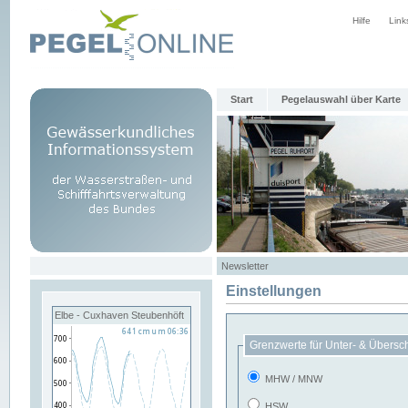
Hilfe
Link
Start
Pegelauswahl über Karte
Newsletter
Einstellungen
Elbe - Cuxhaven Steubenhöft
Grenzwerte für Unter- & Übersc
MHW / MNW
HSW