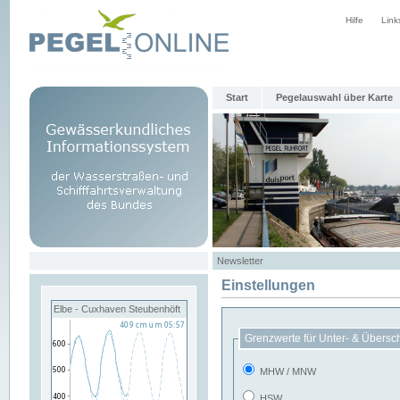
Hilfe
Link
Start
Pegelauswahl über Karte
Newsletter
Einstellungen
Elbe - Cuxhaven Steubenhöft
Grenzwerte für Unter- & Übersc
MHW / MNW
HSW