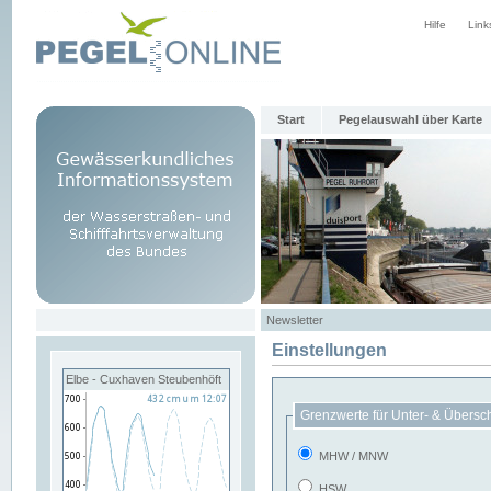
Hilfe
Link
Start
Pegelauswahl über Karte
Newsletter
Einstellungen
Elbe - Cuxhaven Steubenhöft
Grenzwerte für Unter- & Übersc
MHW / MNW
HSW