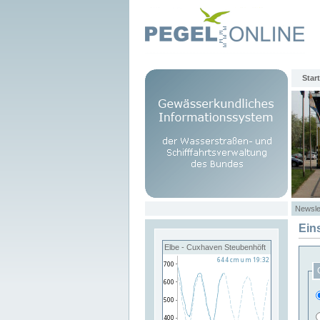
Start
Newsle
Ein
Elbe - Cuxhaven Steubenhöft