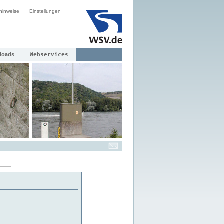
hinweise
Einstellungen
loads
Webservices