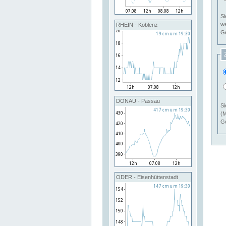
Si
RHEIN - Koblenz
Ge
DONAU - Passau
Si
(M
Ge
ODER - Eisenhüttenstadt