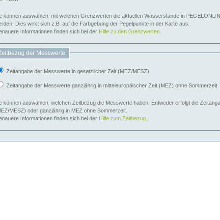
e können auswählen, mit welchen Grenzwerten die aktuellen Wasserstände in PEGELONLIN
werden. Dies wirkt sich z.B. auf die Farbgebung der Pegelpunkte in der Karte aus.
nauere Informationen finden sich bei der
Hilfe zu den Grenzwerten
.
Zeitbezug der Messwerte:
Zeitangabe der Messwerte in gesetzlicher Zeit (MEZ/MESZ)
Zeitangabe der Messwerte ganzjährig in mitteleuropäischer Zeit (MEZ) ohne Sommerzeit
e können auswählen, welchen Zeitbezug die Messwerte haben. Entweder erfolgt die Zeitangab
EZ/MESZ) oder ganzjährig in MEZ ohne Sommerzeit.
nauere Informationen finden sich bei der
Hilfe zum Zeitbezug
.