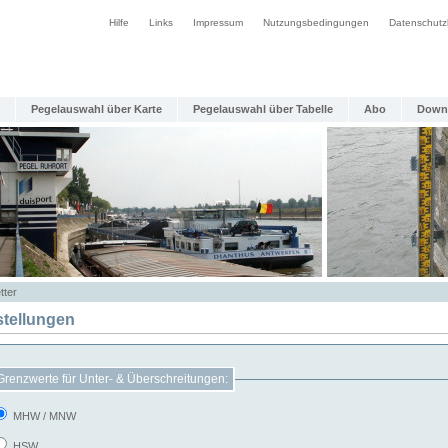
Hilfe
Links
Impressum
Nutzungsbedingungen
Datenschutz
Pegelauswahl über Karte
Pegelauswahl über Tabelle
Abo
Down
tter
stellungen
Grenzwerte für Unter- & Überschreitungen:
MHW / MNW
HSW