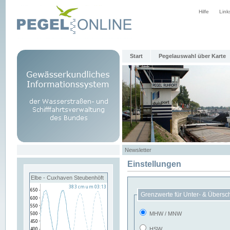
Hilfe
Link
Start
Pegelauswahl über Karte
Newsletter
Einstellungen
Elbe - Cuxhaven Steubenhöft
Grenzwerte für Unter- & Übersc
MHW / MNW
HSW