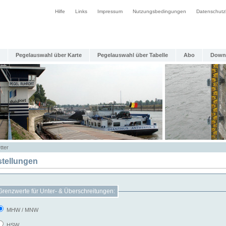
Hilfe
Links
Impressum
Nutzungsbedingungen
Datenschutz
Pegelauswahl über Karte
Pegelauswahl über Tabelle
Abo
Down
tter
stellungen
Grenzwerte für Unter- & Überschreitungen:
MHW / MNW
HSW