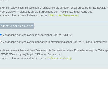
e können auswählen, mit welchen Grenzwerten die aktuellen Wasserstände in PEGELONLIN
werden. Dies wirkt sich z.B. auf die Farbgebung der Pegelpunkte in der Karte aus.
nauere Informationen finden sich bei der
Hilfe zu den Grenzwerten
.
Zeitbezug der Messwerte:
Zeitangabe der Messwerte in gesetzlicher Zeit (MEZ/MESZ)
Zeitangabe der Messwerte ganzjährig in mitteleuropäischer Zeit (MEZ) ohne Sommerzeit
e können auswählen, welchen Zeitbezug die Messwerte haben. Entweder erfolgt die Zeitangab
EZ/MESZ) oder ganzjährig in MEZ ohne Sommerzeit.
nauere Informationen finden sich bei der
Hilfe zum Zeitbezug
.