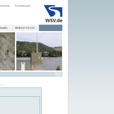
hinweise
Einstellungen
loads
Webservices