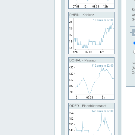
Si
RHEIN - Koblenz
Ge
DONAU - Passau
Si
(M
Ge
ODER - Eisenhüttenstadt