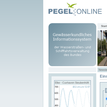
Start
Newsle
Ein
Elbe - Cuxhaven Steubenhöft