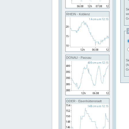
Si
RHEIN - Koblenz
Ge
DONAU - Passau
Si
(M
Ge
ODER - Eisenhüttenstadt