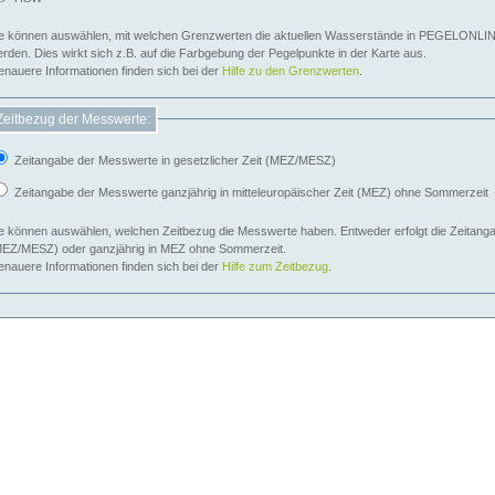
e können auswählen, mit welchen Grenzwerten die aktuellen Wasserstände in PEGELONLIN
werden. Dies wirkt sich z.B. auf die Farbgebung der Pegelpunkte in der Karte aus.
nauere Informationen finden sich bei der
Hilfe zu den Grenzwerten
.
Zeitbezug der Messwerte:
Zeitangabe der Messwerte in gesetzlicher Zeit (MEZ/MESZ)
Zeitangabe der Messwerte ganzjährig in mitteleuropäischer Zeit (MEZ) ohne Sommerzeit
e können auswählen, welchen Zeitbezug die Messwerte haben. Entweder erfolgt die Zeitangab
EZ/MESZ) oder ganzjährig in MEZ ohne Sommerzeit.
nauere Informationen finden sich bei der
Hilfe zum Zeitbezug
.