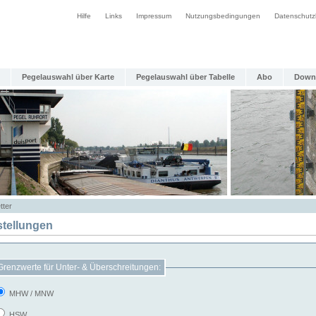
Hilfe
Links
Impressum
Nutzungsbedingungen
Datenschutz
Pegelauswahl über Karte
Pegelauswahl über Tabelle
Abo
Down
tter
stellungen
Grenzwerte für Unter- & Überschreitungen:
MHW / MNW
HSW