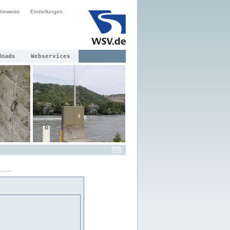
hinweise
Einstellungen
loads
Webservices