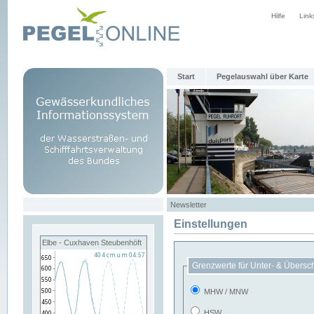
Hilfe
Link
Start
Pegelauswahl über Karte
Newsletter
Einstellungen
Elbe - Cuxhaven Steubenhöft
Grenzwerte für Unter- & Übersc
MHW / MNW
HSW