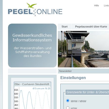
Hilfe
Link
Start
Pegelauswahl über Karte
Newsletter
Einstellungen
Elbe - Cuxhaven Steubenhöft
Grenzwerte für Unter- & Übersc
MHW / MNW
HSW