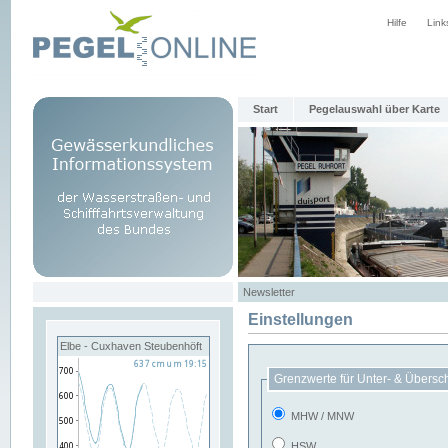
Hilfe
Link
Start
Pegelauswahl über Karte
Newsletter
Einstellungen
Elbe - Cuxhaven Steubenhöft
Grenzwerte für Unter- & Übersc
MHW / MNW
HSW