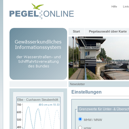
Hilfe
Link
Start
Pegelauswahl über Karte
Newsletter
Einstellungen
Elbe - Cuxhaven Steubenhöft
Grenzwerte für Unter- & Übersc
MHW / MNW
HSW