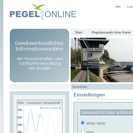
Hilfe
Link
Start
Pegelauswahl über Karte
Newsletter
Einstellungen
Elbe - Cuxhaven Steubenhöft
Grenzwerte für Unter- & Übersc
MHW / MNW
HSW