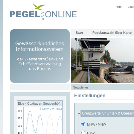
Hilfe
Link
Start
Pegelauswahl über Karte
Newsletter
Einstellungen
Elbe - Cuxhaven Steubenhöft
Grenzwerte für Unter- & Übersc
MHW / MNW
HSW