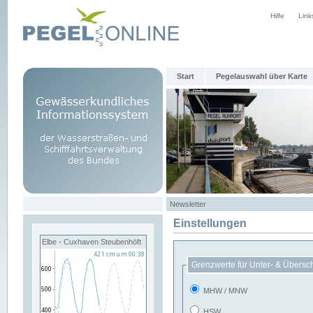
Hilfe
Link
Start
Pegelauswahl über Karte
Newsletter
Einstellungen
Elbe - Cuxhaven Steubenhöft
Grenzwerte für Unter- & Übersc
MHW / MNW
HSW