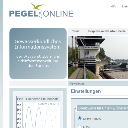
Hilfe
Link
Start
Pegelauswahl über Karte
Newsletter
Einstellungen
Elbe - Cuxhaven Steubenhöft
Grenzwerte für Unter- & Übersc
MHW / MNW
HSW