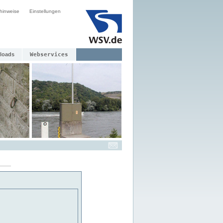
hinweise
Einstellungen
loads
Webservices