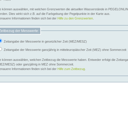
e können auswählen, mit welchen Grenzwerten die aktuellen Wasserstände in PEGELONLIN
werden. Dies wirkt sich z.B. auf die Farbgebung der Pegelpunkte in der Karte aus.
nauere Informationen finden sich bei der
Hilfe zu den Grenzwerten
.
Zeitbezug der Messwerte:
Zeitangabe der Messwerte in gesetzlicher Zeit (MEZ/MESZ)
Zeitangabe der Messwerte ganzjährig in mitteleuropäischer Zeit (MEZ) ohne Sommerzeit
e können auswählen, welchen Zeitbezug die Messwerte haben. Entweder erfolgt die Zeitangab
EZ/MESZ) oder ganzjährig in MEZ ohne Sommerzeit.
nauere Informationen finden sich bei der
Hilfe zum Zeitbezug
.