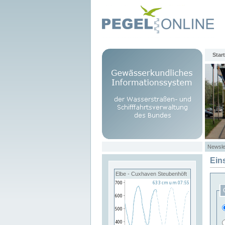
Start
Newsle
Ein
Elbe - Cuxhaven Steubenhöft