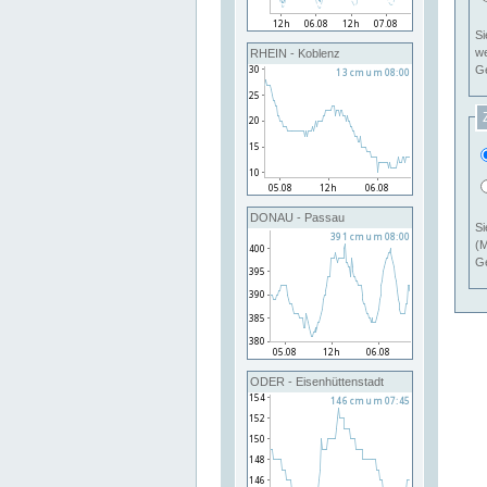
Si
RHEIN - Koblenz
Ge
DONAU - Passau
Si
(M
Ge
ODER - Eisenhüttenstadt