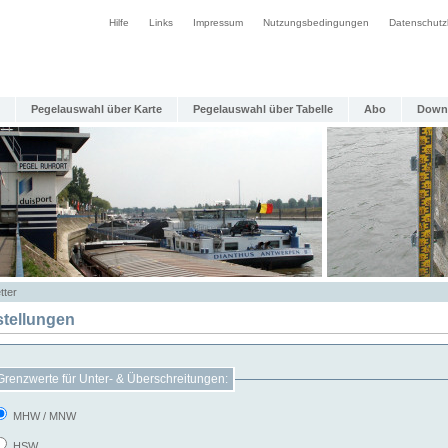
Hilfe
Links
Impressum
Nutzungsbedingungen
Datenschutz
Pegelauswahl über Karte
Pegelauswahl über Tabelle
Abo
Down
tter
stellungen
Grenzwerte für Unter- & Überschreitungen:
MHW / MNW
HSW