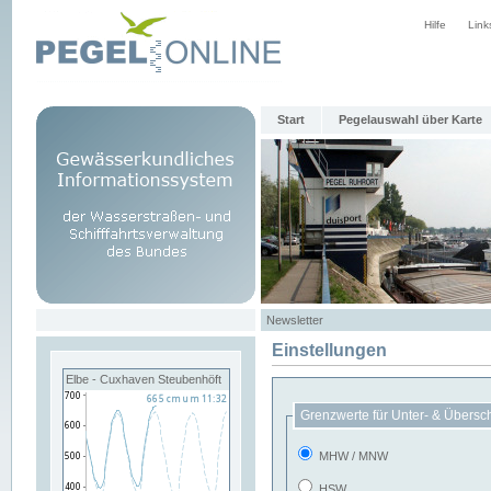
Hilfe
Link
Start
Pegelauswahl über Karte
Newsletter
Einstellungen
Elbe - Cuxhaven Steubenhöft
Grenzwerte für Unter- & Übersc
MHW / MNW
HSW