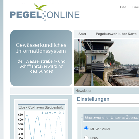
Hilfe
Link
Start
Pegelauswahl über Karte
Newsletter
Einstellungen
Elbe - Cuxhaven Steubenhöft
Grenzwerte für Unter- & Übersc
MHW / MNW
HSW