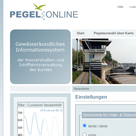
Hilfe
Link
Start
Pegelauswahl über Karte
Newsletter
Einstellungen
Elbe - Cuxhaven Steubenhöft
Grenzwerte für Unter- & Übersc
MHW / MNW
HSW