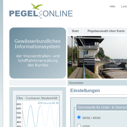
Hilfe
Link
Start
Pegelauswahl über Karte
Newsletter
Einstellungen
Elbe - Cuxhaven Steubenhöft
Grenzwerte für Unter- & Übersc
MHW / MNW
HSW