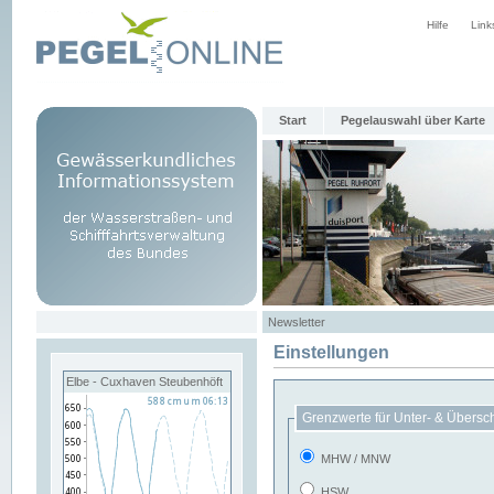
Hilfe
Link
Start
Pegelauswahl über Karte
Newsletter
Einstellungen
Elbe - Cuxhaven Steubenhöft
Grenzwerte für Unter- & Übersc
MHW / MNW
HSW