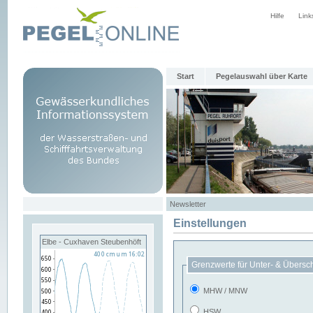
Hilfe
Link
Start
Pegelauswahl über Karte
Newsletter
Einstellungen
Elbe - Cuxhaven Steubenhöft
Grenzwerte für Unter- & Übersc
MHW / MNW
HSW