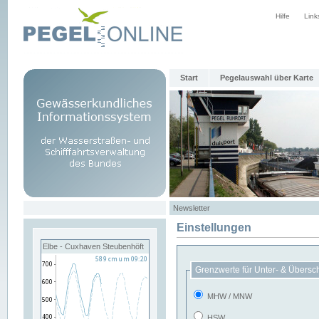
Hilfe
Link
Start
Pegelauswahl über Karte
Newsletter
Einstellungen
Elbe - Cuxhaven Steubenhöft
Grenzwerte für Unter- & Übersc
MHW / MNW
HSW