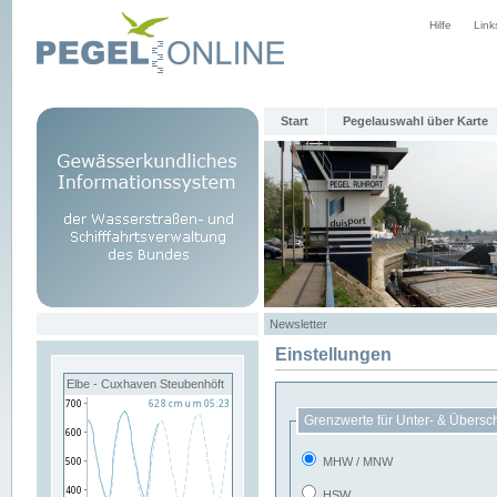
Hilfe
Link
Start
Pegelauswahl über Karte
Newsletter
Einstellungen
Elbe - Cuxhaven Steubenhöft
Grenzwerte für Unter- & Übersc
MHW / MNW
HSW