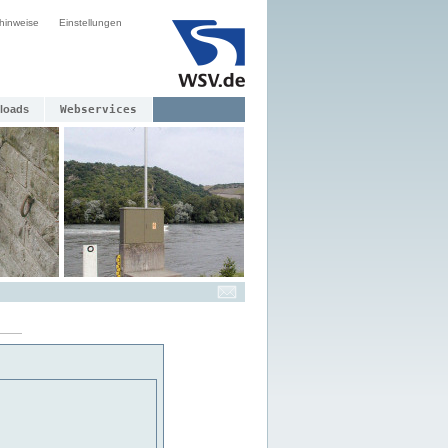
hinweise
Einstellungen
loads
Webservices