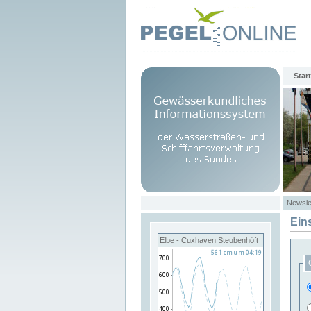
Start
Newsle
Ein
Elbe - Cuxhaven Steubenhöft