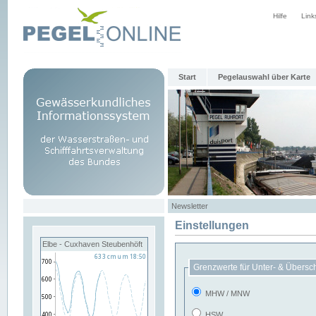
Hilfe
Link
Start
Pegelauswahl über Karte
Newsletter
Einstellungen
Elbe - Cuxhaven Steubenhöft
Grenzwerte für Unter- & Übersc
MHW / MNW
HSW