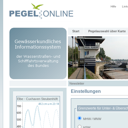
Hilfe
Link
Start
Pegelauswahl über Karte
Newsletter
Einstellungen
Elbe - Cuxhaven Steubenhöft
Grenzwerte für Unter- & Übersc
MHW / MNW
HSW