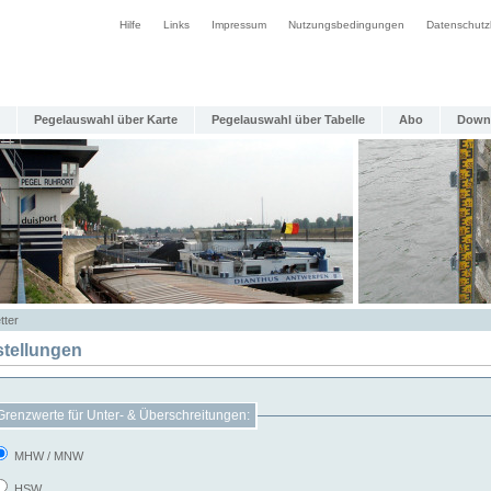
Hilfe
Links
Impressum
Nutzungsbedingungen
Datenschutz
Pegelauswahl über Karte
Pegelauswahl über Tabelle
Abo
Down
tter
stellungen
Grenzwerte für Unter- & Überschreitungen:
MHW / MNW
HSW