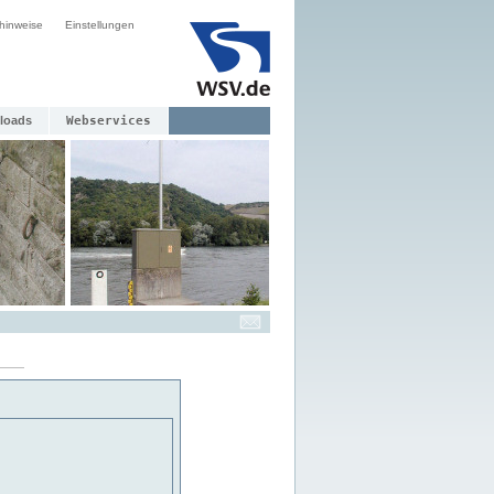
hinweise
Einstellungen
loads
Webservices