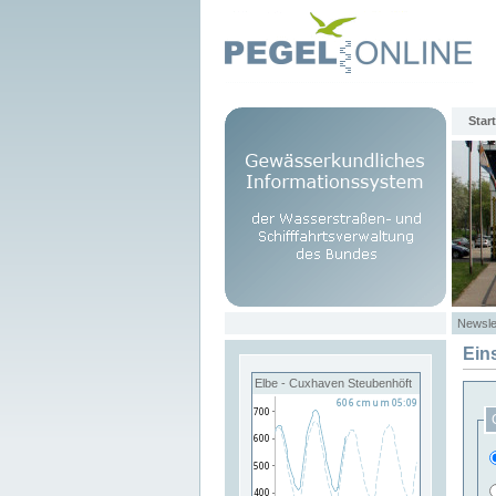
Start
Newsle
Ein
Elbe - Cuxhaven Steubenhöft