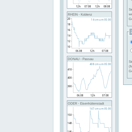
Si
RHEIN - Koblenz
Ge
DONAU - Passau
Si
(M
Ge
ODER - Eisenhüttenstadt