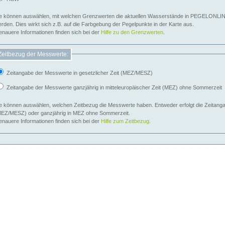
e können auswählen, mit welchen Grenzwerten die aktuellen Wasserstände in PEGELONLIN
werden. Dies wirkt sich z.B. auf die Farbgebung der Pegelpunkte in der Karte aus.
nauere Informationen finden sich bei der
Hilfe zu den Grenzwerten
.
Zeitbezug der Messwerte:
Zeitangabe der Messwerte in gesetzlicher Zeit (MEZ/MESZ)
Zeitangabe der Messwerte ganzjährig in mitteleuropäischer Zeit (MEZ) ohne Sommerzeit
e können auswählen, welchen Zeitbezug die Messwerte haben. Entweder erfolgt die Zeitangab
EZ/MESZ) oder ganzjährig in MEZ ohne Sommerzeit.
nauere Informationen finden sich bei der
Hilfe zum Zeitbezug
.