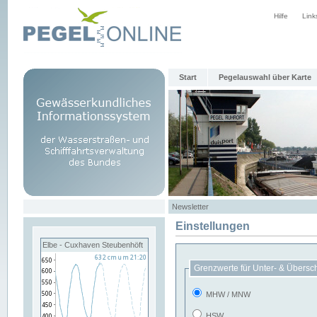
Hilfe
Link
Start
Pegelauswahl über Karte
Newsletter
Einstellungen
Elbe - Cuxhaven Steubenhöft
Grenzwerte für Unter- & Übersc
MHW / MNW
HSW