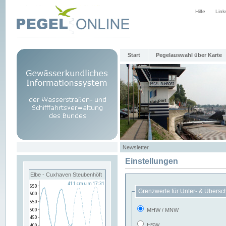
Hilfe
Link
Start
Pegelauswahl über Karte
Newsletter
Einstellungen
Elbe - Cuxhaven Steubenhöft
Grenzwerte für Unter- & Übersc
MHW / MNW
HSW