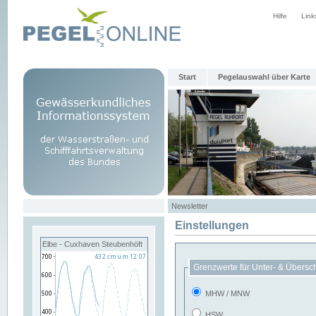
Hilfe
Link
Start
Pegelauswahl über Karte
Newsletter
Einstellungen
Elbe - Cuxhaven Steubenhöft
Grenzwerte für Unter- & Übersc
MHW / MNW
HSW