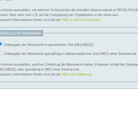
e können auswählen, mit welchen Grenzwerten die aktuellen Wasserstände in PEGELONLIN
werden. Dies wirkt sich z.B. auf die Farbgebung der Pegelpunkte in der Karte aus.
nauere Informationen finden sich bei der
Hilfe zu den Grenzwerten
.
Zeitbezug der Messwerte:
Zeitangabe der Messwerte in gesetzlicher Zeit (MEZ/MESZ)
Zeitangabe der Messwerte ganzjährig in mitteleuropäischer Zeit (MEZ) ohne Sommerzeit
e können auswählen, welchen Zeitbezug die Messwerte haben. Entweder erfolgt die Zeitangab
EZ/MESZ) oder ganzjährig in MEZ ohne Sommerzeit.
nauere Informationen finden sich bei der
Hilfe zum Zeitbezug
.