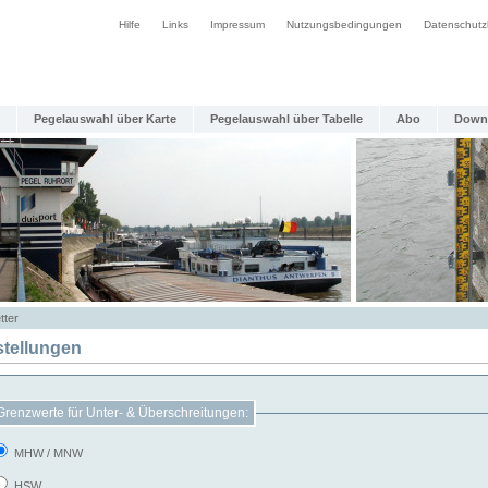
Hilfe
Links
Impressum
Nutzungsbedingungen
Datenschutz
Pegelauswahl über Karte
Pegelauswahl über Tabelle
Abo
Down
tter
stellungen
Grenzwerte für Unter- & Überschreitungen:
MHW / MNW
HSW