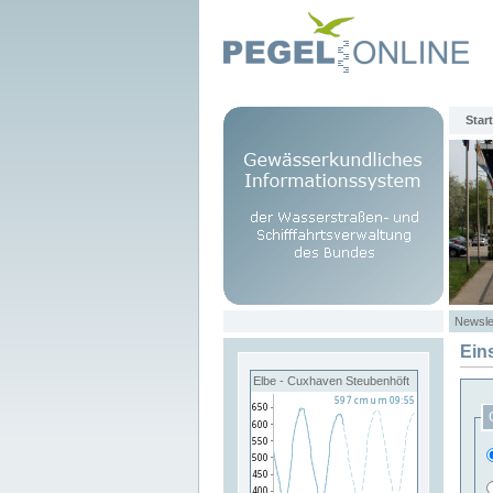
Start
Newsle
Ein
Elbe - Cuxhaven Steubenhöft