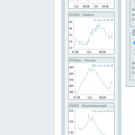
Si
RHEIN - Koblenz
Ge
DONAU - Passau
Si
(M
Ge
ODER - Eisenhüttenstadt