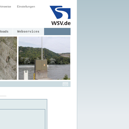
hinweise
Einstellungen
loads
Webservices