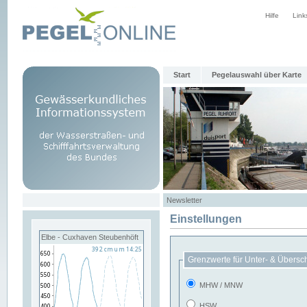
Hilfe
Link
Start
Pegelauswahl über Karte
Newsletter
Einstellungen
Elbe - Cuxhaven Steubenhöft
Grenzwerte für Unter- & Übersc
MHW / MNW
HSW